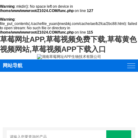
Warning
: mkdir(): No space left on device in
/home/www/wwwroot/Z1024.COM/func.php
on line
127
Warning
:
file_put_contents(./cachefile_yuan/jnwsbkj.com/cache/ae/b2fca/2bc88.html): failed
to open stream: No such file or directory in
/home/www/wwwroot/Z1024.COM/func.php
on line
115
草莓网址APP,草莓视频免费下载,草莓黄色
视频网站,草莓视频APP下载入口
网站导航