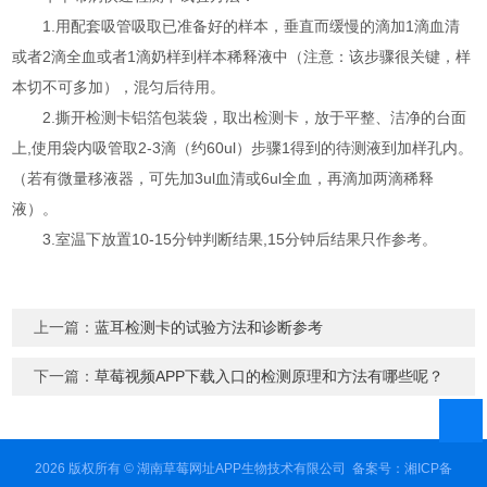
1.用配套吸管吸取已准备好的样本，垂直而缓慢的滴加1滴血清
或者2滴全血或者1滴奶样到样本稀释液中（注意：该步骤很关键，样
本切不可多加），混匀后待用。
2.撕开检测卡铝箔包装袋，取出检测卡，放于平整、洁净的台面
上,使用袋内吸管取2-3滴（约60ul）步骤1得到的待测液到加样孔内。
（若有微量移液器，可先加3ul血清或6ul全血，再滴加两滴稀释
液）。
3.室温下放置10-15分钟判断结果,15分钟后结果只作参考。
上一篇：
蓝耳检测卡的试验方法和诊断参考
下一篇：
草莓视频APP下载入口的检测原理和方法有哪些呢？
2026 版权所有 © 湖南草莓网址APP生物技术有限公司
备案号：湘ICP备