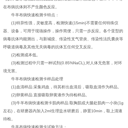
在布病抗体则不产生颜色反应。
牛羊布病快速检测卡特点：
(1)特异性强，灵敏度高，检测快速(15min)不需要任何特殊仪
器、设备，可用于现场操作，操作简便，只需一步反应。各个亚型的
病毒抗体均能测出，与新城疫、传染性支气管炎、传染性法氏囊炎等
呼吸道病毒及其他无关病毒的抗体五任何交叉反应。
(2)检测成本低。
(3)检测过程中只需一种试剂(0.85%NaCL),对人体无危害，对环
境无害。
牛羊布病快速检测卡样品处理
(1)血清样品:采集鸡血，待其析出血清后，吸取血清作为样品。
(2)卵黄样品:直接吸取卵黄液作为待检样品。
(3)牛羊布病快速检测卡肌肉样品:取胸肌或大腿处肌肉一小块(1g
左右)，在研磨器内加入2ml生理盐水研磨后，静置10min，取上清液
待检。
牛羊布病快速检测卡试验方法：