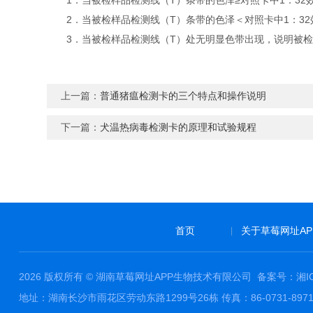
1．当被检样品检测线（T）条带的色泽≥对照卡中1：32
2．当被检样品检测线（T）条带的色泽＜对照卡中1：32
3．当被检样品检测线（T）处无明显色带出现，说明被检
上一篇：
普通猪瘟检测卡的三个特点和操作说明
下一篇：
犬温热病毒检测卡的原理和试验规程
首页
关于草莓网址AP
|
2026 版权所有 © 湖南草莓网址APP生物技术有限公司
备案号：湘ICP
地址：湖南长沙市雨花区劳动东路1299号26栋 传真：86-0731-897173