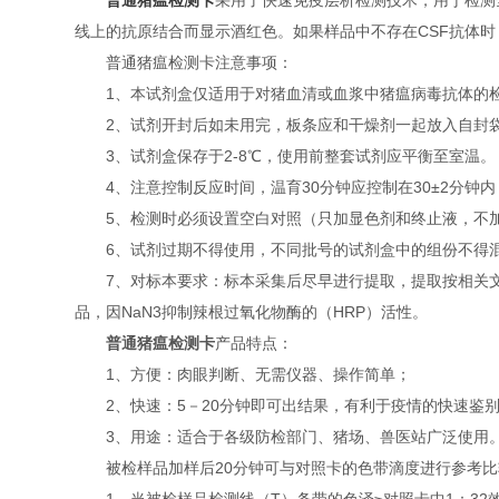
普通猪瘟检测卡
采用了快速免疫层析检测技术，用于检测
线上的抗原结合而显示酒红色。如果样品中不存在CSF抗体
普通猪瘟检测卡注意事项：
1、本试剂盒仅适用于对猪血清或血浆中猪瘟病毒抗体的检
2、试剂开封后如未用完，板条应和干燥剂一起放入自封袋内
3、试剂盒保存于2-8℃，使用前整套试剂应平衡至室温。
4、注意控制反应时间，温育30分钟应控制在30±2分钟内
5、检测时必须设置空白对照（只加显色剂和终止液，不加
6、试剂过期不得使用，不同批号的试剂盒中的组份不得混
7、对标本要求：标本采集后尽早进行提取，提取按相关文献
品，因NaN3抑制辣根过氧化物酶的（HRP）活性。
普通猪瘟检测卡
产品特点：
1、方便：肉眼判断、无需仪器、操作简单；
2、快速：5－20分钟即可出结果，有利于疫情的快速鉴
3、用途：适合于各级防检部门、猪场、兽医站广泛使用
被检样品加样后20分钟可与对照卡的色带滴度进行参考比