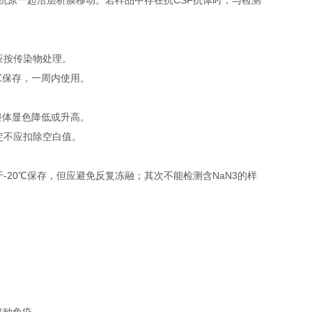
抗原一起沿层析膜移动。若样品中存在抗CSF抗体时，与检测
应按传染物处理。
℃保存，一周内使用。
整体显色降低或升高。
定不应扣除空白值。
0℃保存，但应避免反复冻融；其次不能检测含NaN3的样