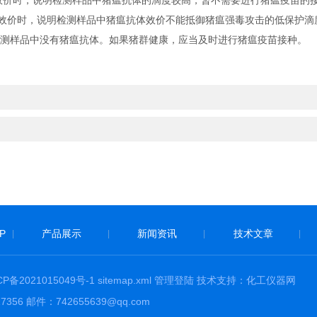
效价时，说明检测样品中猪瘟抗体的滴度较高，暂不需要进行猪瘟疫苗的
效价时，说明检测样品中猪瘟抗体效价不能抵御猪瘟强毒攻击的低保护滴
测样品中没有猪瘟抗体。如果猪群健康，应当及时进行猪瘟疫苗接种。
P
产品展示
新闻资讯
技术文章
|
|
|
|
备2021015049号-1
sitemap.xml
管理登陆
技术支持：
化工仪器网
56 邮件：742655639@qq.com