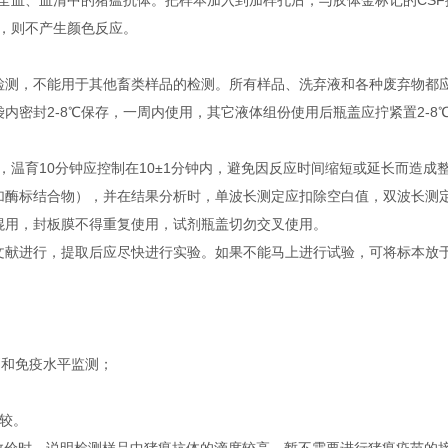
全血、血清中的猪瘟抗体。把样本加入到加样孔后，与胶体金标记的CSF
时，则不产生颜色反应。
测，不能用于其他畜类样品的检测。所有样品、洗弃液和各种废弃物都
密封2-8℃保存，一周内使用，其它液体组份使用后瓶盖应拧紧置2-8
，温育10分钟应控制在10±1分钟内，避免因反应时间缩短或延长而造成
酶标结合物），并在结果分析时，单波长测定应扣除空白值，双波长测
用，封板膜不得重复使用，试剂瓶盖切勿交叉使用。
进行，提取后应尽快进行实验。如果不能马上进行试验，可将标本放于-2
别和免疫水平监测；
。
较。