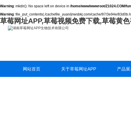
Warning
: mkdir(): No space left on device in
/home/www/wwwroot/Z1024.COM/fun
Warning
: file_put_contents(./cachefile_yuan/jnwsbkj.com/cache/97/3e94e/83d0b.html
草莓网址APP,草莓视频免费下载,草莓黄色
网站首页
关于草莓网址APP
产品展