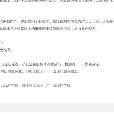
合症，是由小反刍兽疫病毒引起的一种急性病毒性传染病，主要感染小
体相结合，进而封闭金标抗体上氟喹诺酮类的抗原结合点，阻止金标抗
标抗体与纤维素膜上的氟喹诺酮类偶联物结合，从而显色较强。
液；
判定结果。
出现红色线。小反刍兽疫抗体滴度越高，检测线（T）颜色越深。
时出现红色线，但检测线区（T）出现的颜色很浅。
。
出现红色线；或仅检测线区（T）出现红色线。