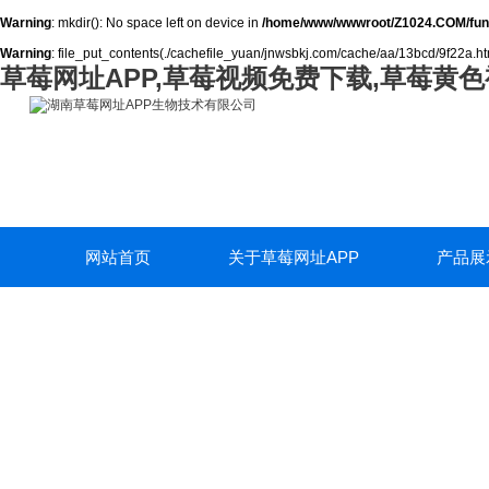
Warning
: mkdir(): No space left on device in
/home/www/wwwroot/Z1024.COM/fun
Warning
: file_put_contents(./cachefile_yuan/jnwsbkj.com/cache/aa/13bcd/9f22a.html
草莓网址APP,草莓视频免费下载,草莓黄色
网站首页
关于草莓网址APP
产品展