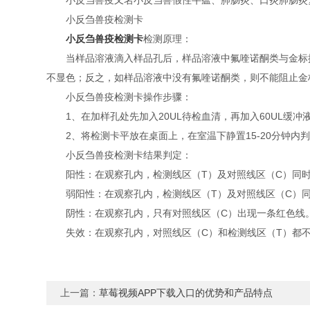
小反刍兽疫又名小反刍兽假性牛瘟、肺肠炎、口炎肺肠炎复
小反刍兽疫检测卡
小反刍兽疫检测卡
检测原理：
当样品溶液滴入样品孔后，样品溶液中氟喹诺酮类与金标抗
不显色；反之，如样品溶液中没有氟喹诺酮类，则不能阻止金
小反刍兽疫检测卡操作步骤：
1、在加样孔处先加入20UL待检血清，再加入60UL缓冲
2、将检测卡平放在桌面上，在室温下静置15-20分钟内
小反刍兽疫检测卡结果判定：
阳性：在观察孔内，检测线区（T）及对照线区（C）同时
弱阳性：在观察孔内，检测线区（T）及对照线区（C）同
阴性：在观察孔内，只有对照线区（C）出现一条红色线
失效：在观察孔内，对照线区（C）和检测线区（T）都不
上一篇：
草莓视频APP下载入口的优势和产品特点