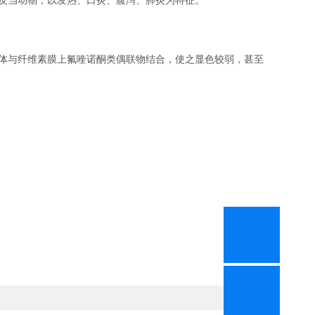
反刍动物，以发热、口炎、腹泻、肺炎为特征。
体与纤维素膜上氟喹诺酮类偶联物结合，使之显色较弱，甚至