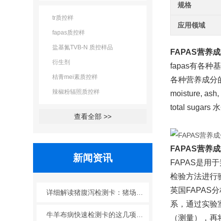
规格
tr质控样
应用领域
fapas质控样
盐基氮TVB-N 质控样品
FAPAS营养
衍生剂
fapas有各种基质
桔青mei素质控样
各种营养成分
辣椒粉辐照质控样
moisture, ash, 
total sugars 
查看全部 >>
FAPAS营养
新闻资讯
FAPAS是用于
检验方法进行验证
英国FAPAS分
详细解读猪腹泻检测卡：猪场腹泻防控的科学帮手
系，
牛羊布病快速检测卡的这几项优点使其被广泛应用
（测量），