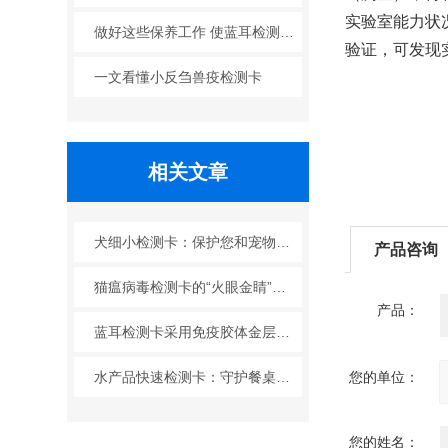
实验室能力状况
做好这些保养工作 使蓝耳检测卡发挥更大作用
验证，
一文看懂小反刍兽疫检测卡
相关文章
犬细小检测卡：保护您和宠物的简便方法
产品咨询
猫瘟病毒检测卡的“火眼金睛”：宠物健康的守护者
产品：
蓝耳检测卡采用免疫胶体金层析技术制成
水产品快速检测卡：守护餐桌安全的得力助手
您的单位：
您的姓名：