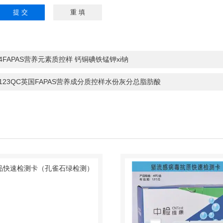
请输入计算结果
（填写阿拉伯数
），如：三加四
7
94FAPAS营养元素质控样 钙铜碘铁锰钾xi钠
1123QC英国FAPAS营养成分质控样水份灰分总脂肪酸