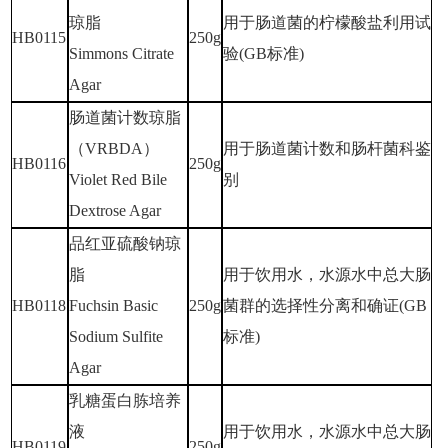
琼脂
用于肠道菌的柠檬酸盐利用试
HB0115
250g
Simmons Citrate
验
(GB标准)
Agar
肠道菌计数琼脂
（
VRBDA）
用于肠道菌计数和肠杆菌科鉴
HB0116
250g
Violet Red Bile
别
Dextrose Agar
品红亚硫酸钠琼
脂
用于饮用水，水源水中总大肠
HB0118
Fuchsin Basic
250g
菌群的选择性分离和确证
(GB
Sodium Sulfite
标准)
Agar
乳糖蛋白胨培养
液
用于饮用水，水源水中总大肠
HB0119
250g