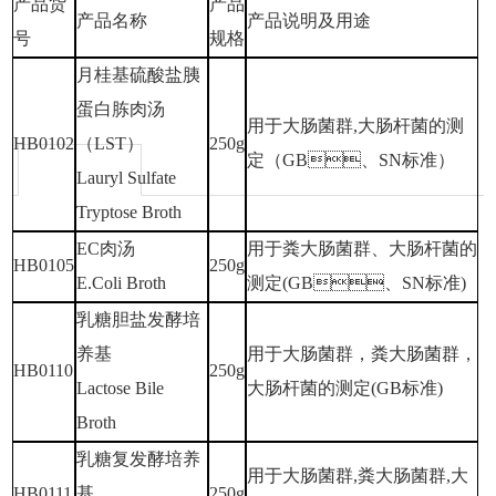
产品货
产品
产品名称
产品说明及用途
号
规格
月桂基硫酸盐胰
蛋白胨肉汤
用于大肠菌群
,大肠杆菌的测
HB0102
（
LST）
250g
定（GB、SN标准）
Lauryl Sulfate
Tryptose Broth
EC肉汤
用于粪大肠菌群、大肠杆菌的
HB0105
250g
E.Coli Broth
测定
(GB、SN标准)
乳糖胆盐发酵培
养基
用于大肠菌群，粪大肠菌群，
HB0110
250g
Lactose Bile
大肠杆菌的测定
(GB标准)
Broth
乳糖复发酵培养
用于大肠菌群
,粪大肠菌群,大
HB0111
基
250g