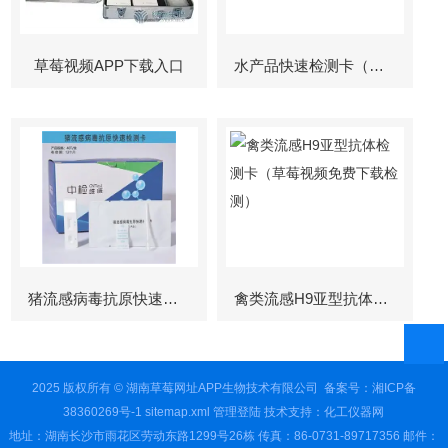
草莓视频APP下载入口
水产品快速检测卡（孔雀石绿检测）
猪流感病毒抗原快速检测卡
禽类流感H9亚型抗体检测卡（草莓视频免费下载检测）
2025 版权所有 © 湖南草莓网址APP生物技术有限公司
备案号：湘ICP备
38360269号-1
sitemap.xml
管理登陆
技术支持：
化工仪器网
地址：湖南长沙市雨花区劳动东路1299号26栋 传真：86-0731-89717356 邮件：