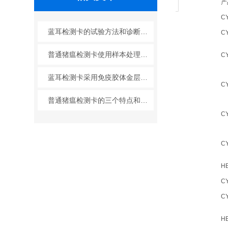
产
C
蓝耳检测卡的试验方法和诊断参考
C
普通猪瘟检测卡使用样本处理及要求
C
蓝耳检测卡采用免疫胶体金层析技术制成
C
普通猪瘟检测卡的三个特点和操作说明
C
C
H
C
C
H