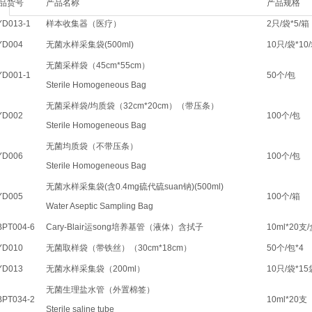
品货号
产品名称
产品规格
YD013-1
样本收集器（医疗）
2只/袋*5/箱
YD004
无菌水样采集袋(500ml)
10只/袋*10
无菌采样袋（45cm*55cm）
YD001-1
50个/包
Sterile Homogeneous Bag
无菌采样袋/均质袋（32cm*20cm）（带压条）
YD002
100个/包
Sterile Homogeneous Bag
无菌均质袋（不带压条）
YD006
100个/包
Sterile Homogeneous Bag
无菌水样采集袋(含0.4mg硫代硫suan钠)(500ml)
YD005
100个/箱
Water Aseptic Sampling Bag
BPT004-6
Cary-Blair运song培养基管（液体）含拭子
10ml*20支
YD010
无菌取样袋（带铁丝）（30cm*18cm）
50个/包*4
YD013
无菌水样采集袋（200ml）
10只/袋*15
无菌生理盐水管（外置棉签）
BPT034-2
10ml*20支
Sterile saline tube