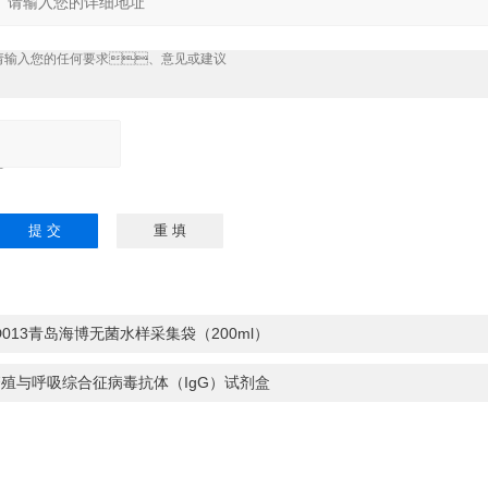
请输入计算结果
（填写阿拉伯数
），如：三加四
7
D013青岛海博无菌水样采集袋（200ml）
殖与呼吸综合征病毒抗体（IgG）试剂盒