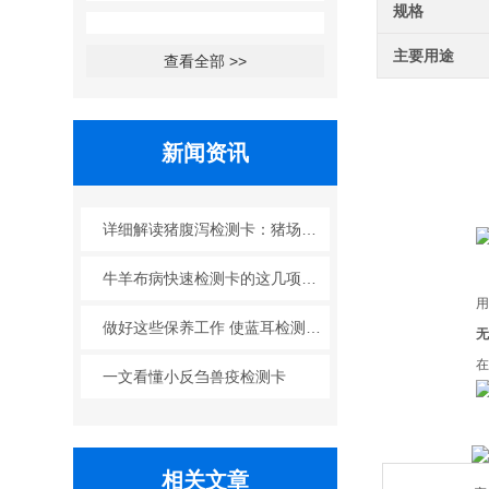
规格
主要用途
查看全部 >>
新闻资讯
详细解读猪腹泻检测卡：猪场腹泻防控的科学帮手
牛羊布病快速检测卡的这几项优点使其被广泛应用
做好这些保养工作 使蓝耳检测卡发挥更大作用
无
在
一文看懂小反刍兽疫检测卡
相关文章