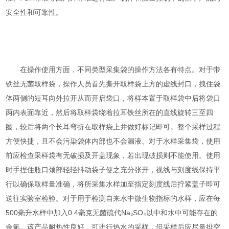
安全性和可靠性。
在操作使用方面，不同类型采集袋的操作方法各有特点。对于带
铁丝无菌取样袋，操作人员首先撕开取样袋上方的虚线封口，拽住袋
体两侧的短耳向外拉开从而开启袋口，将样本置于取样袋中后将袋口
两内表面靠近，然后将取样袋绕着拉耳铁丝所在的直线旋转三至四
圈，较后将两个长耳弯折在取样袋上并做好标记即可。整个采样过程
方便快捷，且不会污染袋体内部也不会漏液。对于水样采集袋，使用
前应检查采样袋有无破损及开盖现象，若出现破损则不能使用。使用
时手捏住瓶口颈部轻轻抖动袋子使之充分张开，视线与刻度线保持平
行以确保取样量准确，将所采集水样加至指定刻度线后拧紧盖子即可
送往实验室检验。对于用于检测自来水中微生物指标的水样，应在每
500毫升水样中加入0.4毫克无菌硫代Na₂SO₄以中和水中可能存在的
余氯。该产品耐热性良好，可进行热水的采样，但采样后应尽量排空