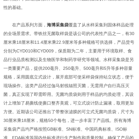
性的基础。
在产品系列方面，
海博采集袋
覆盖了从水样采集到固体样品处理
的全场景需求。带铁丝无菌取样袋是该公司的代表性产品之一，有30
厘米乘18厘米和11.4厘米乘22.9厘米等多种规格可供选择，产品货号
分别为CYD010和CYD009，保质期为二年，主要用于环境取样、食
品行业品质检测以及生物医学和制药学研究等领域。水样采集袋是另
一类重要产品，提供200毫升、250毫升、500毫升和5升等多种容量
规格，采用圆底立式设计，展开底部可使采样袋保持站立状态，便于
现场操作。这类产品经过伽马射线辐照灭菌，无需用户自行高压灭
菌，真正实现了即需即用。无菌均质袋则用于样品的均质处理，其设
计上增加了易撕线使撕口整齐美观，可立式设计防止漏液，取用更加
方便。近期该公司还推出了带整张滤膜的可立式无菌均质袋，尺寸为
30厘米乘18厘米，规格50个每包，进一步丰富了产品线。所有海博
采集袋产品均严格按照GB标准、SN标准、中国药典标准、ISO标
准、FDA标准等国内外标准进行生产制作和质量控制，确保了产品的