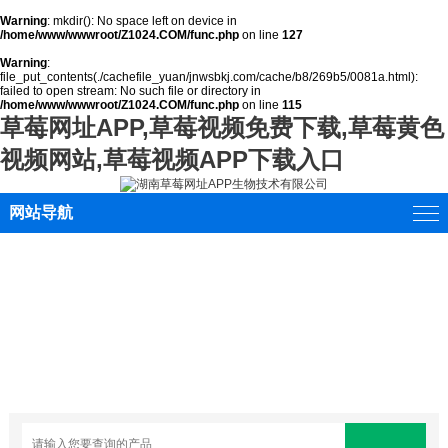
Warning
: mkdir(): No space left on device in
/home/www/wwwroot/Z1024.COM/func.php
on line
127
Warning
:
file_put_contents(./cachefile_yuan/jnwsbkj.com/cache/b8/269b5/0081a.html):
failed to open stream: No such file or directory in
/home/www/wwwroot/Z1024.COM/func.php
on line
115
草莓网址APP,草莓视频免费下载,草莓黄色
视频网站,草莓视频APP下载入口
网站导航