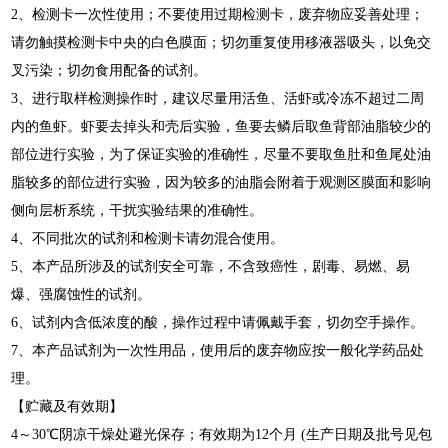
2、检测卡一次性使用；不要使用过期检测卡，废弃物应妥善处理；
请勿触摸检测卡中央的白色膜面；切勿重复使用移液器吸头，以免交
叉污染；切勿食用配备的试剂。
3、进行取样检测操作时，建议尽量用活鱼、活虾或冷冻不超过二周
内的鱼虾。虾要去掉头和壳后实验，鱼要去鳞后取鱼背部油脂较少的
部位进行实验，为了保证实验的准确性，尽量不要取鱼肚和鱼尾处油
脂较多的部位进行实验，因为较多的油脂会附着于观测区膜面和影响
侧向层析系统，干扰实验结果的准确性。
4、不同批次的试剂和检测卡请勿混合使用。
5、本产品所涉及的试剂安全可靠，不含致癌性，剧毒、易燃、易
爆、强腐蚀性的试剂。
6、试剂内含低浓度的酸，操作过程中请佩戴手套，切勿空手操作。
7、本产品试剂为一次性用品，使用后的废弃物应按一般化学药品处
理。
【贮藏及有效期】
4～30℃阴凉干燥处避光保存；有效期为12个月 (生产日期及批号见包