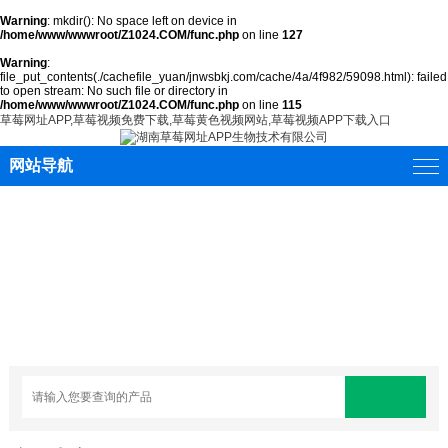
Warning
: mkdir(): No space left on device in
/home/www/wwwroot/Z1024.COM/func.php
on line
127
Warning
:
file_put_contents(./cachefile_yuan/jnwsbkj.com/cache/4a/4f982/59098.html): failed
to open stream: No such file or directory in
/home/www/wwwroot/Z1024.COM/func.php
on line
115
草莓网址APP,草莓视频免费下载,草莓黄色视频网站,草莓视频APP下载入口
网站导航