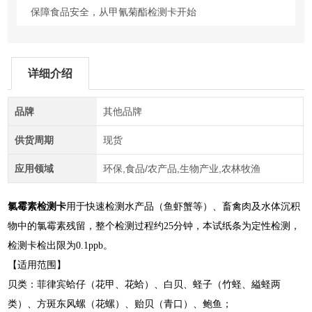
保障食品安全，从甲氰菊酯检测卡开始
详细介绍
品牌
其他品牌
供货周期
现货
应用领域
环保,食品/农产品,生物产业,农林牧渔
氯霉素检测卡
用于快速检测水产品（鱼虾蟹等）、畜禽肉及水体沉积
物中的氯霉素残留，整个检测过程约25分钟，本试纸条为定性检测，
检测卡检出限为0.1ppb。
【适用范围】
贝类：菲律宾蛤仔（花甲、花蛤）、白贝、蛏子（竹蛏、縊蛏两
类）、方斑东风螺（花螺）、贻贝（青口）、鲍鱼；