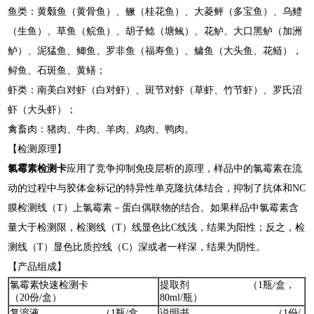
鱼类：黄颡鱼（黄骨鱼）、鳜（桂花鱼）、大菱鲆（多宝鱼）、乌鳢
（生鱼）、草鱼（鲩鱼）、胡子鲶（塘鲺）、花鲈、大口黑鲈（加洲
鲈）、泥猛鱼、鲫鱼、罗非鱼（福寿鱼）、鳙鱼（大头鱼、花鲢），
鲟鱼、石斑鱼、黄鳝；
虾类：南美白对虾（白对虾）、斑节对虾（草虾、竹节虾）、罗氏沼
虾（大头虾）；
禽畜肉：猪肉、牛肉、羊肉、鸡肉、鸭肉。
【检测原理】
氯霉素检测卡
应用了竞争抑制免疫层析的原理，样品中的氯霉素在流
动的过程中与胶体金标记的特异性单克隆抗体结合，抑制了抗体和NC
膜检测线（T）上氯霉素－蛋白偶联物的结合。如果样品中氯霉素含
量大于检测限，检测线（T）线显色比C线浅，结果为阳性；反之，检
测线（T）显色比质控线（C）深或者一样深，结果为阴性。
【产品组成】
氯霉素快速检测卡
提取剂 （1瓶/盒，
（20份/盒）
80ml/瓶）
复溶液 （1瓶/盒，
说明书 （1份/