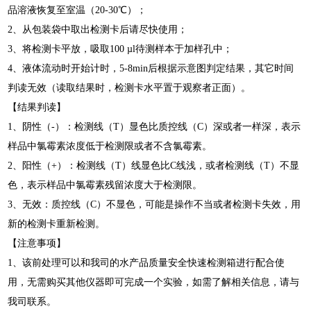
品溶液恢复至室温（20-30℃）；
2、从包装袋中取出检测卡后请尽快使用；
3、将检测卡平放，吸取100 µl待测样本于加样孔中；
4、液体流动时开始计时，5-8min后根据示意图判定结果，其它时间
判读无效（读取结果时，检测卡水平置于观察者正面）。
【结果判读】
1、阴性（-）：检测线（T）显色比质控线（C）深或者一样深，表示
样品中氯霉素浓度低于检测限或者不含氯霉素。
2、阳性（+）：检测线（T）线显色比C线浅，或者检测线（T）不显
色，表示样品中氯霉素残留浓度大于检测限。
3、无效：质控线（C）不显色，可能是操作不当或者检测卡失效，用
新的检测卡重新检测。
【注意事项】
1、该前处理可以和我司的水产品质量安全快速检测箱进行配合使
用，无需购买其他仪器即可完成一个实验，如需了解相关信息，请与
我司联系。