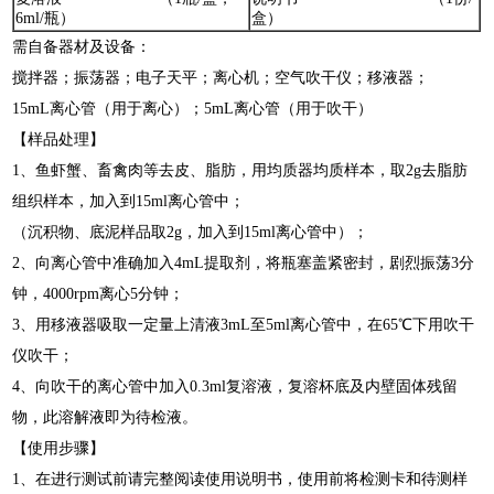
6ml/瓶）
盒）
需自备器材及设备：
搅拌器；振荡器；电子天平；离心机；空气吹干仪；移液器；
15mL离心管（用于离心）；5mL离心管（用于吹干）
【样品处理】
1、鱼虾蟹、畜禽肉等去皮、脂肪，用均质器均质样本，取2g去脂肪
组织样本，加入到15ml离心管中；
（沉积物、底泥样品取2g，加入到15ml离心管中）；
2、向离心管中准确加入4mL提取剂，将瓶塞盖紧密封，剧烈振荡3分
钟，4000rpm离心5分钟；
3、用移液器吸取一定量上清液3mL至5ml离心管中，在65℃下用吹干
仪吹干；
4、向吹干的离心管中加入0.3ml复溶液，复溶杯底及内壁固体残留
物，此溶解液即为待检液。
【使用步骤】
1、在进行测试前请完整阅读使用说明书，使用前将检测卡和待测样