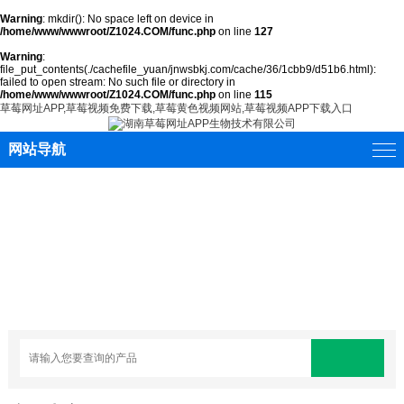
Warning
: mkdir(): No space left on device in
/home/www/wwwroot/Z1024.COM/func.php
on line
127
Warning
:
file_put_contents(./cachefile_yuan/jnwsbkj.com/cache/36/1cbb9/d51b6.html):
failed to open stream: No such file or directory in
/home/www/wwwroot/Z1024.COM/func.php
on line
115
草莓网址APP,草莓视频免费下载,草莓黄色视频网站,草莓视频APP下载入口
网站导航