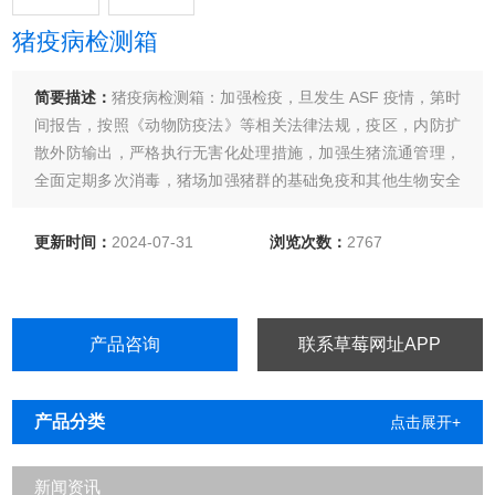
猪疫病检测箱
简要描述：
猪疫病检测箱：加强检疫，旦发生 ASF 疫情，第时
间报告，按照《动物防疫法》等相关法律法规，疫区，内防扩
散外防输出，严格执行无害化处理措施，加强生猪流通管理，
全面定期多次消毒，猪场加强猪群的基础免疫和其他生物安全
措施。非洲猪瘟已经对生猪养殖造成了严重危害，严重影响猪
肉零售价格。在防控 ASF 过程中，必须从细节抓起，从养猪产
更新时间：
2024-07-31
浏览次数：
2767
业链参与者抓起，成功消灭 ASF 关键的点在于严抓落实。
产品咨询
联系草莓网址APP
产品分类
点击展开+
新闻资讯