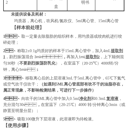
2
明书
盒
未提供设备及耗材：
均质器，离心机，吹风机
/氮吹仪、5ml离心管、15ml离心管
【样本前处理】
1、
取一定量去除脂肪的组织样本，用均质器或绞肉机进行绞
碎处理；
2、
称取
2±0.1g均质好的样本于15mL离心管中，加入4mL
提取剂
1
，剧烈
振荡混合
，再加入
提取剂
，上下颠倒混
3min
1mL
2
匀
秒（
不要剧烈振荡防乳化
），在室温下（
℃）
转
分
30
20-25
4000
/
钟，离心
；
5min
3
、
移取离心后的上层溶液
3mL于5mL离心管中，65℃下氮气
或空气吹干仪吹干；
（如遇到
5ML离心管底部有吹不干的油脂存在，
属正常现象，不影响检测结果，可进行下一步操作）
4、
向吹干的
5ML离心管中加入0.5ml
净化剂
和
0.3mL
复溶液
，
充分混匀
30s，在室温下（20-25℃）4000 转/分钟离心3min（或
静置至明显分层）；
5、
吸取
100微升下层溶液，此溶液即为待检液。
【使用步骤】