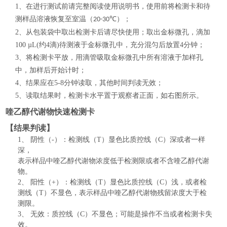
1、在进行测试前请完整阅读使用说明书，使用前将检测卡和待
测样
品溶液恢复至室温（
℃）
；
20-30
2、从包装袋中取出检测卡后请尽快使用；取出金标微孔，滴加
100 µL(约4滴)待测液于金标微孔中，充分混匀后放置4分钟；
3、将检测卡平放，用滴管吸取金标微孔中所有溶液于加样孔
中，加样后开始计时；
4、结果应在5-8分钟读取，其他时间判读无效；
5、读取结果时，检测卡水平置于观察者正面，如右图所示。
喹乙醇代谢物快速检测卡
【结果判读】
1、
阴性（
-）：检测线（T）显色比质控线（C）深或者一样
深，
表示样品中喹乙醇代谢物浓度低于检测限或者不含喹乙醇代谢
物。
2、
阳性（
+）：检测线（T）显色比质控线（C）浅，或者检
测线（T）不显色，表示样品中喹乙醇代谢物残留浓度大于检
测限。
3、
无效：质控线（
C）不显色；可能是操作不当或者检测卡失
效。