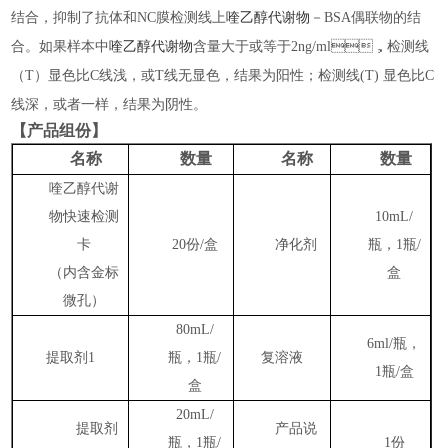
结合，抑制了抗体和
NC膜检测线上
喹乙醇代谢物
－
BSA偶联物的结
合。如果样本中
喹乙醇代谢物
含量大于或等于
2ng/ml，检测线
（T）显色比C线浅，或T线无显色，结果为阳性；检测线(T) 显色比C
线深，或者一样，结果为阴性。
【产品组份】
名称
数量
名称
数量
喹乙醇代谢
物快速
检测
10mL/
卡
20份/盒
净化剂
瓶，1瓶/
（内含金标
盒
微孔）
80mL/
6ml/瓶，
提取剂1
瓶，1瓶/
复溶液
1瓶/盒
盒
20mL/
提取剂
产品说
瓶，1瓶/
1份