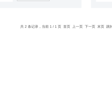
设计成立方体型，体积小巧，携带轻
便，方便检测、分析及评价各种热释光
材料。 德国的 设计工艺和友好软件相
结合，操作简便。 少量的氮气冷却陶
瓷加热器，节约氮气更换频率；旋转抽
共 2 条记录，当前 1 / 1 页 首页 上一页 下一页 末页 
屉式设计，多种样品盘