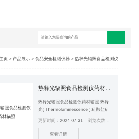
主页
>
产品展示
>
食品安全检测仪器
>
热释光辐照食品检测仪
热释光辐照食品检测仪药材辐照
热释光辐照食品检测仪药材辐照 热释
光( Thermoluminescence ):硅酸盐矿
物质在被加热时,原来被吸收在晶格陷
更新时间：
2024-07-31
浏览次数：
1764
阱中的辐射能量以光子形式释放出来的
现象。
查看详情