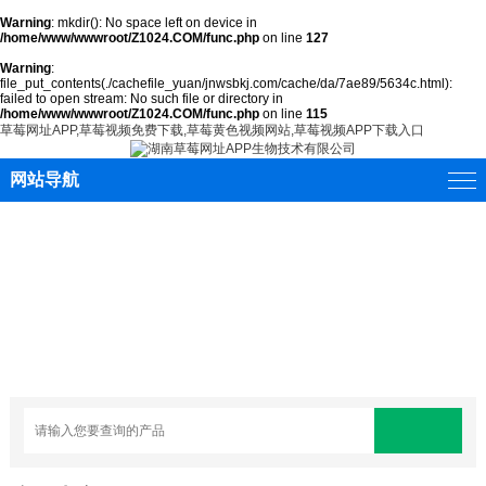
Warning
: mkdir(): No space left on device in
/home/www/wwwroot/Z1024.COM/func.php
on line
127
Warning
:
file_put_contents(./cachefile_yuan/jnwsbkj.com/cache/da/7ae89/5634c.html):
failed to open stream: No such file or directory in
/home/www/wwwroot/Z1024.COM/func.php
on line
115
草莓网址APP,草莓视频免费下载,草莓黄色视频网站,草莓视频APP下载入口
网站导航