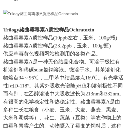
Trilogy赭曲霉毒素A质控样品Ochratoxin
赭曲霉毒素A质控样品(10ppb左右，玉米、100g/瓶)
赭曲霉毒素A质控样品(23.2ppb，玉米、100g/瓶)
供应草莓黄色视频网站检测用的各类产品。
赭曲霉毒素A是一种无色结晶化合物。可溶于极性有
机溶剂和稀碳suan氢钠溶液。微溶于水。其苯溶剂化
物熔点94～96℃，二甲苯中结晶熔点169℃。有光学活
性[α]D-118°。其紫外吸收光谱随pH值和溶剂极性不同
而有别，在乙醇溶液中大吸收波长为213nm和332nm。
有很高的化学稳定性和热稳定性。赭曲霉毒素A是由
多种生长在粮食（小麦、玉米、大麦、燕麦、黑麦、
大米和黍类等）、花生、蔬菜（豆类）等农作物上的
曲霉和青霉产生的。动物摄入了霉变的饲料后，这种