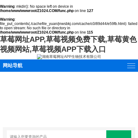
Warning
: mkdir(): No space left on device in
/home/www/wwwroot/Z1024.COM/func.php
on line
127
Warning
:
file_put_contents(./cachefile_yuan/jnwsbkj.com/cache/c0/89d44/e59fb.html): failed
to open stream: No such file or directory in
/home/www/wwwroot/Z1024.COM/func.php
on line
115
草莓网址APP,草莓视频免费下载,草莓黄色
视频网站,草莓视频APP下载入口
网站导航