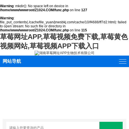
Warning
: mkdir(): No space left on device in
/home/www/wwwroot/Z1024.COM/func.php
on line
127
Warning
:
file_put_contents(./cachefile_yuan/jnwsbkj.com/cache/10/f4688/ff7d2.html): failed
to open stream: No such file or directory in
/home/www/wwwroot/Z1024.COM/func.php
on line
115
草莓网址APP,草莓视频免费下载,草莓黄色
视频网站,草莓视频APP下载入口
网站导航