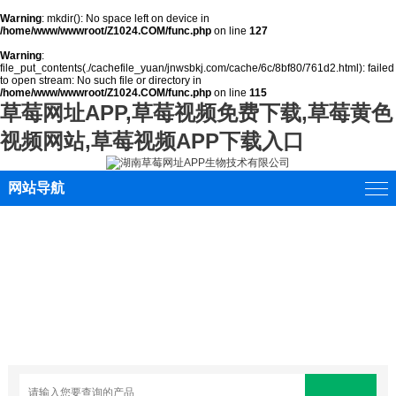
Warning
: mkdir(): No space left on device in
/home/www/wwwroot/Z1024.COM/func.php
on line
127
Warning
:
file_put_contents(./cachefile_yuan/jnwsbkj.com/cache/6c/8bf80/761d2.html): failed
to open stream: No such file or directory in
/home/www/wwwroot/Z1024.COM/func.php
on line
115
草莓网址APP,草莓视频免费下载,草莓黄色
视频网站,草莓视频APP下载入口
网站导航