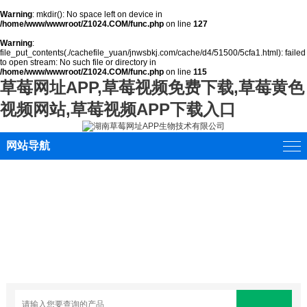
Warning
: mkdir(): No space left on device in
/home/www/wwwroot/Z1024.COM/func.php
on line
127
Warning
:
file_put_contents(./cachefile_yuan/jnwsbkj.com/cache/d4/51500/5cfa1.html): failed
to open stream: No such file or directory in
/home/www/wwwroot/Z1024.COM/func.php
on line
115
草莓网址APP,草莓视频免费下载,草莓黄色
视频网站,草莓视频APP下载入口
网站导航