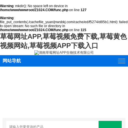
Warning
: mkdir(): No space left on device in
/home/www/wwwroot/Z1024.COM/func.php
on line
127
Warning
:
file_put_contents(./cachefile_yuan/jnwsbkj.com/cache/ed/f5274/d85b1.html): failed
to open stream: No such file or directory in
/home/www/wwwroot/Z1024.COM/func.php
on line
115
草莓网址APP,草莓视频免费下载,草莓黄色
视频网站,草莓视频APP下载入口
网站导航